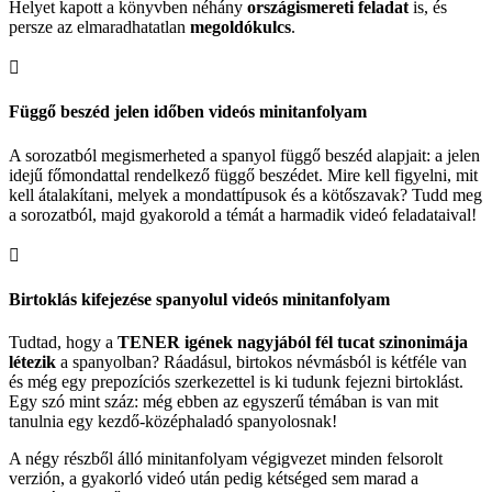
Helyet kapott a könyvben néhány
országismereti feladat
is, és
persze az elmaradhatatlan
megoldókulcs
.

Függő beszéd jelen időben videós minitanfolyam
A sorozatból megismerheted a spanyol függő beszéd alapjait: a jelen
idejű főmondattal rendelkező függő beszédet. Mire kell figyelni, mit
kell átalakítani, melyek a mondattípusok és a kötőszavak? Tudd meg
a sorozatból, majd gyakorold a témát a harmadik videó feladataival!

Birtoklás kifejezése spanyolul videós minitanfolyam
Tudtad, hogy a
TENER igének nagyjából fél tucat szinonimája
létezik
a spanyolban? Ráadásul, birtokos névmásból is kétféle van
és még egy prepozíciós szerkezettel is ki tudunk fejezni birtoklást.
Egy szó mint száz: még ebben az egyszerű témában is van mit
tanulnia egy kezdő-középhaladó spanyolosnak!
A négy részből álló minitanfolyam végigvezet minden felsorolt
verzión, a gyakorló videó után pedig kétséged sem marad a