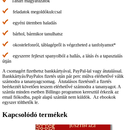
Tanári magyarázatok
mennyiség
feladatok megoldókulccsal
egyéni ütemben haladás
bárhol, bármikor tanulhatsz
okostelefonról, táblagépről is végezheted a tanfolyamot*
egyszerre fejleszt spanyolból a hallás, a látás és a tapasztalás
útján
A csomagért fizethetsz bankkártyával, PayPal-lal vagy átutalással.
Bankkártyás/PayPalos fizetés után pár perc múlva elérhetővé válik
számodra a tananyagcsomag. Átutalásos fizetésnél a fizetés
beérkeztét követően teszem elérhetővé számodra a tananyagot. A
számla minden esetben Billingo programon keresztül érkezik az
email fiókodba, papír alapú számlát nem küldök. Az ebookok
egyszer tölthetők le.
Kapcsolódó termékek