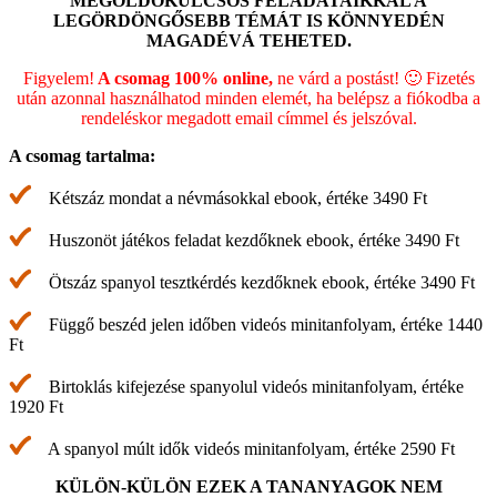
MEGOLDÓKULCSOS FELADATAIKKAL A
LEGÖRDÖNGŐSEBB TÉMÁT IS KÖNNYEDÉN
MAGADÉVÁ TEHETED.
Figyelem!
A csomag 100% online,
ne várd a postást! 🙂 Fizetés
után azonnal használhatod minden elemét, ha belépsz a fiókodba a
rendeléskor megadott email címmel és jelszóval.
A csomag tartalma:
Kétszáz mondat a névmásokkal ebook, értéke 3490 Ft
Huszonöt játékos feladat kezdőknek ebook, értéke 3490 Ft
Ötszáz spanyol tesztkérdés kezdőknek ebook, értéke 3490 Ft
Függő beszéd jelen időben videós minitanfolyam, értéke 1440
Ft
Birtoklás kifejezése spanyolul videós minitanfolyam, értéke
1920 Ft
A spanyol múlt idők videós minitanfolyam, értéke 2590 Ft
KÜLÖN-KÜLÖN EZEK A TANANYAGOK NEM