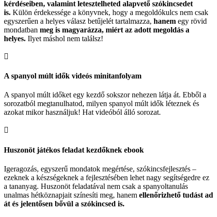
kérdéseiben, valamint letesztelheted alapvető szókincsedet
is.
Külön érdekessége a könyvnek, hogy a megoldókulcs nem csak
egyszerűen a helyes válasz betűjelét tartalmazza,
hanem
egy rövid
mondatban
meg is magyarázza, miért az adott megoldás a
helyes.
Ilyet máshol nem találsz!

A spanyol múlt idők videós minitanfolyam
A spanyol múlt időket egy kezdő sokszor nehezen látja át. Ebből a
sorozatból megtanulhatod, milyen spanyol múlt idők léteznek és
azokat mikor használjuk! Hat videóból álló sorozat.

Huszonöt játékos feladat kezdőknek ebook
Igeragozás, egyszerű mondatok megértése, szókincsfejlesztés –
ezeknek a készségeknek a fejlesztésében lehet nagy segítségedre ez
a tananyag. Huszonöt feladatával nem csak a spanyoltanulás
unalmas hétköznapjait színesíti meg, hanem
ellenőrizhető tudást ad
át és jelentősen bővül a szókincsed is.