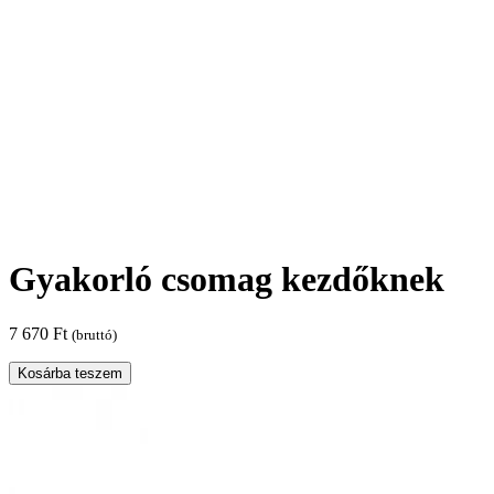
Gyakorló csomag kezdőknek
7 670
Ft
(bruttó)
Gyakorló
Kosárba teszem
csomag
kezdőknek
mennyiség