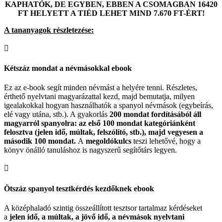
KAPHATÓK, DE EGYBEN, EBBEN A CSOMAGBAN 16420
FT HELYETT A TIÉD LEHET MIND 7.670 FT-ÉRT!
A tananyagok részletezése:

Kétszáz mondat a névmásokkal ebook
Ez az e-book segít minden névmást a helyére tenni. Részletes,
érthető nyelvtani magyarázattal kezd, majd bemutatja, milyen
igealakokkal hogyan használhatók a spanyol névmások (egybeírás,
elé vagy utána, stb.). A gyakorlás
200 mondat fordításából áll
magyarról spanyolra: az első 100 mondat kategóriánként
felosztva (jelen idő, múltak, felszólító, stb.), majd vegyesen a
második 100 mondat.
A
megoldókulcs
teszi lehetővé, hogy a
könyv önálló tanuláshoz is nagyszerű segítőtárs legyen.

Ötszáz spanyol tesztkérdés kezdőknek ebook
A középhaladó szintig összeállított tesztsor tartalmaz kérdéseket
a
jelen idő, a múltak, a jövő idő, a névmások nyelvtani