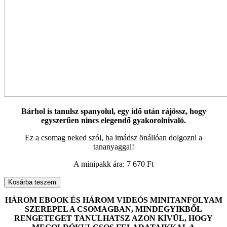
Bárhol is tanulsz spanyolul, egy idő után rájössz, hogy
egyszerűen nincs elegendő gyakorolnivaló.
Ez a csomag neked szól, ha imádsz önállóan dolgozni a
tananyaggal!
A minipakk ára: 7 670 Ft
Gyakorló
Kosárba teszem
csomag
kezdőknek
HÁROM EBOOK ÉS HÁROM VIDEÓS MINITANFOLYAM
mennyiség
SZEREPEL A CSOMAGBAN, MINDEGYIKBŐL
RENGETEGET TANULHATSZ AZON KÍVÜL, HOGY