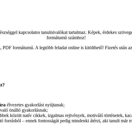
séggel kapcsolatos tanulnivalókat tartalmaz. Képek, érdekes szövegek,
formátumú számhoz!
PDF formátumú. A legtöbb feladat online is kitölthető! Fizetés után a
ez?
ára
élvezetes gyakorlást nyújtanak;
való önálló gyakorlásnak;
k között natív cikkek, izgalmas rejtvények, motiváló történetek, kac
forrásból – ennek fontosságát pedig mindenki átérzi, aki tanult már me