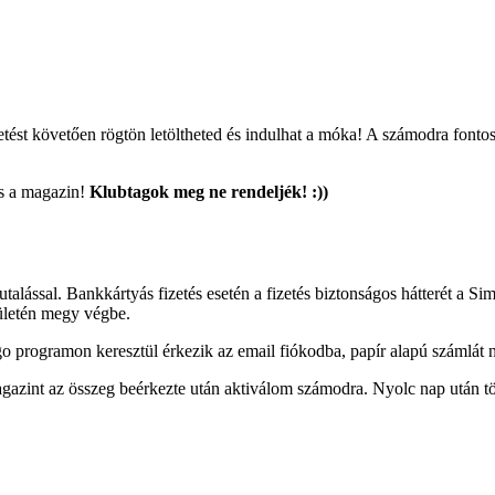
tést követően rögtön letöltheted és indulhat a móka! A számodra fontos
es a magazin!
Klubtagok meg ne rendeljék! :))
alással. Bankkártyás fizetés esetén a fizetés biztonságos hátterét a Sim
lületén megy végbe.
ngo programon keresztül érkezik az email fiókodba, papír alapú számlát
gazint az összeg beérkezte után aktiválom számodra. Nyolc nap után tör