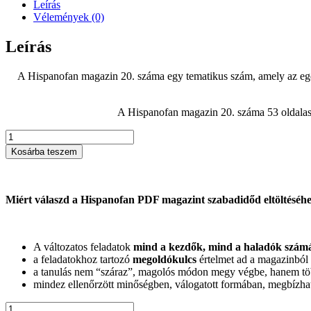
szám
Leírás
-
Vélemények (0)
ONLINE
mennyiség
Leírás
A Hispanofan magazin 20. száma egy tematikus szám, amely az egész
A Hispanofan magazin 20. száma 53 oldalas, 
Hispanofan
PDF
Kosárba teszem
magazin
20.
szám
-
Miért válaszd a Hispanofan PDF magazint szabadidőd eltöltéséh
ONLINE
mennyiség
A változatos feladatok
mind a kezdők, mind a haladó
k szám
a feladatokhoz tartozó
megoldókulcs
értelmet ad a magazinból 
a tanulás nem “száraz”, magolós módon megy végbe, hanem többe
mindez ellenőrzött minőségben, válogatott formában, megbízható 
Hispanofan