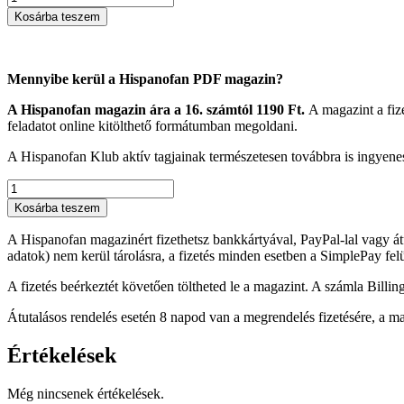
PDF
Kosárba teszem
magazin
20.
szám
-
Mennyibe kerül a Hispanofan PDF magazin?
ONLINE
mennyiség
A Hispanofan magazin ára a 16. számtól 1190 Ft.
A magazint a fize
feladatot online kitölthető formátumban megoldani.
A Hispanofan Klub aktív tagjainak természetesen továbbra is ingyen
Hispanofan
PDF
Kosárba teszem
magazin
20.
A Hispanofan magazinért fizethetsz bankkártyával, PayPal-lal vagy átut
szám
adatok) nem kerül tárolásra, a fizetés minden esetben a SimplePay fe
-
ONLINE
A fizetés beérkeztét követően töltheted le a magazint. A számla Billi
mennyiség
Átutalásos rendelés esetén 8 napod van a megrendelés fizetésére, a ma
Értékelések
Még nincsenek értékelések.