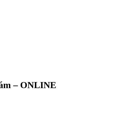
E
szám – ONLINE