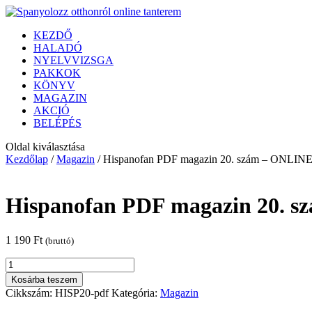
KEZDŐ
HALADÓ
NYELVVIZSGA
PAKKOK
KÖNYV
MAGAZIN
AKCIÓ
BELÉPÉS
Oldal kiválasztása
Kezdőlap
/
Magazin
/ Hispanofan PDF magazin 20. szám – ONLIN
Hispanofan PDF magazin 20. 
1 190
Ft
(bruttó)
Hispanofan
PDF
Kosárba teszem
magazin
Cikkszám:
HISP20-pdf
Kategória:
Magazin
20.