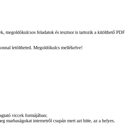
 megoldókulcsos feladatok és tesztsor is tartozik a kitölthető PDF
zonnal letöltheted. Megoldókulcs mellékelve!
agtató viccek formájában;
g marhaságokat internetről csupán mert azt hitte, az a helyes.