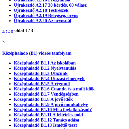
Újrakezdő A2.17 30 kérdés, 60 válasz
Újrakezdő A2.18 Testrészek
Újrakezdő A2.19 Betegség, orvos
Újrakezdő A2.20 Az orvosnál
«
‹
›
»
oldal
1
/
3
3
Középhaladó (B1) videós tanfolyam
Középhaladó B1.1 Az iskolában
Középhaladó B1.2 Nyelvtanulás
Középhaladó B1.3 Utazunk
Középhaladó B1.4 Utazási élmények
Középhaladó B1.5 A régmúlt
Középhaladó B1.6 Cuando és a múlt idők
Középhaladó B1.7 Vendégségben
Középhaladó B1.8 A jövő idők
Középhaladó B1.9 A jövő munkahelye
Középhaladó B1.10 Mi a foglalkozásod?
Középhaladó B1.11 A feltételes mód
Középhaladó B1.12 Tanács adása
Középhaladó B1.13 Ismétlő teszt