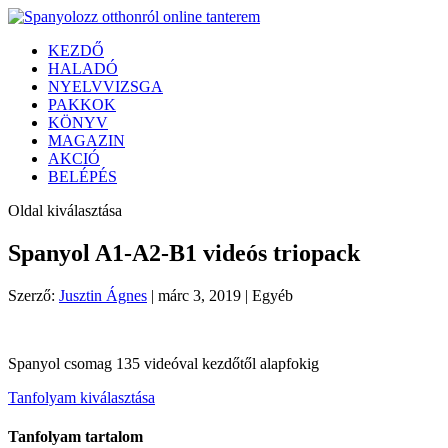
KEZDŐ
HALADÓ
NYELVVIZSGA
PAKKOK
KÖNYV
MAGAZIN
AKCIÓ
BELÉPÉS
Oldal kiválasztása
Spanyol A1-A2-B1 videós triopack
Szerző:
Jusztin Ágnes
|
márc 3, 2019
| Egyéb
Spanyol csomag 135 videóval kezdőtől alapfokig
Tanfolyam kiválasztása
Tanfolyam tartalom