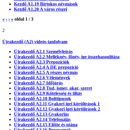
Kezdő A1.19 Birtokos névmások
Kezdő A1.20 A város részei
«
‹
›
»
oldal
1
/
3
2
Újrakezdő (A2) videós tanfolyam
Újrakezdő A2.1 Személyleírás
Újrakezdő A2.2 Melléknév, főnév, ige összehasonlítása
Újrakezdő A2.3 Prepozíciók
Újrakezdő A2.4 A DE prepozíció
Újrakezdő A2.5 A részes névmás
Újrakezdő A2.6 Vélemények
Újrakezdő A2.7 Időjárás
Újrakezdő A2.8 Tud, ismer, akar, szeret
Újrakezdő A2.9 Kötelesség és tiltás
Újrakezdő A2.10 Bolttípusok
Újrakezdő A2.11 Gyakori igei körülírások 1
Újrakezdő A2.12 Gyakori igei körülírások 2
Újrakezdő A2.13 Gyakorlás
Újrakezdő A2.14 Telefonálás
Újrakezdő A2.15 Előtte és utána
Újrakezdő A2.16 Programok