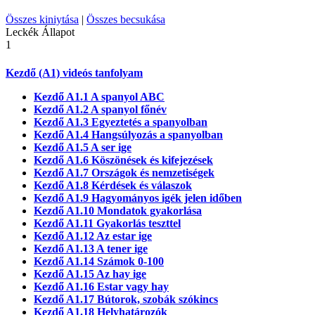
Összes kiniytása
|
Összes becsukása
Leckék
Állapot
1
Kezdő (A1) videós tanfolyam
Kezdő A1.1 A spanyol ABC
Kezdő A1.2 A spanyol főnév
Kezdő A1.3 Egyeztetés a spanyolban
Kezdő A1.4 Hangsúlyozás a spanyolban
Kezdő A1.5 A ser ige
Kezdő A1.6 Köszönések és kifejezések
Kezdő A1.7 Országok és nemzetiségek
Kezdő A1.8 Kérdések és válaszok
Kezdő A1.9 Hagyományos igék jelen időben
Kezdő A1.10 Mondatok gyakorlása
Kezdő A1.11 Gyakorlás teszttel
Kezdő A1.12 Az estar ige
Kezdő A1.13 A tener ige
Kezdő A1.14 Számok 0-100
Kezdő A1.15 Az hay ige
Kezdő A1.16 Estar vagy hay
Kezdő A1.17 Bútorok, szobák szókincs
Kezdő A1.18 Helyhatározók