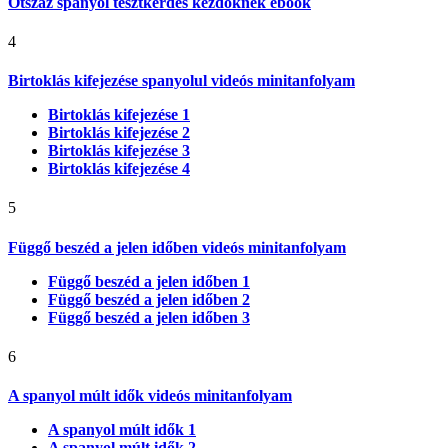
Ötszáz spanyol tesztkérdés kezdőknek ebook
4
Birtoklás kifejezése spanyolul videós minitanfolyam
Birtoklás kifejezése 1
Birtoklás kifejezése 2
Birtoklás kifejezése 3
Birtoklás kifejezése 4
5
Függő beszéd a jelen időben videós minitanfolyam
Függő beszéd a jelen időben 1
Függő beszéd a jelen időben 2
Függő beszéd a jelen időben 3
6
A spanyol múlt idők videós minitanfolyam
A spanyol múlt idők 1
A spanyol múlt idők 2