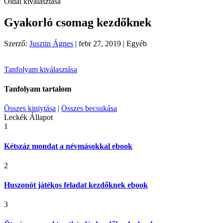
Oldal kiválasztása
Gyakorló csomag kezdőknek
Szerző:
Jusztin Ágnes
|
febr 27, 2019
| Egyéb
Tanfolyam kiválasztása
Tanfolyam tartalom
Összes kiniytása
|
Összes becsukása
Leckék
Állapot
1
Kétszáz mondat a névmásokkal ebook
2
Huszonöt játékos feladat kezdőknek ebook
3