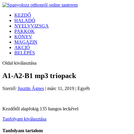
KEZDŐ
HALADÓ
NYELVVIZSGA
PAKKOK
KÖNYV
MAGAZIN
AKCIÓ
BELÉPÉS
Oldal kiválasztása
A1-A2-B1 mp3 triopack
Szerző:
Jusztin Ágnes
|
márc 11, 2019
| Egyéb
Kezdőtől alapfokig 135 hangos leckével
Tanfolyam kiválasztása
Tanfolyam tartalom