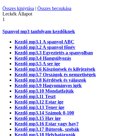
Összes kiniytása
|
Összes becsukása
Leckék
Állapot
1
Spanyol mp3 tanfolyam kezdőknek
Kezdő mp3.1 A spanyol ABC
Kezdő mp3.2 A spanyol főnév
Kezdő mp3.3 Egyeztetés a spanyolban
Kezdő mp3.4 Hangsúlyozás
Kezdő mp3.5 A ser ige
Kezdő mp3.6 Köszönések és kifejezések
Kezdő mp3.7 Országok és nemzetiségek
Kezdő mp3.8 Kérdések és válaszok
Kezdő mp3.9 Hagyományos igék
Kezdő mp3.10 Mondatfajták
Kezdő mp3.11 Teszt
Kezdő mp3.12 Estar ige
Kezdő mp3.13 Tener ige
Kezdő mp3.14 Számok 0-100
Kezdő mp3.15 Hay ige
Kezdő mp3.16 Estar vagy hay?
Kezdő mp3.17 Bútorok, szobák
Kezdő mp3.18 Helyhatározók