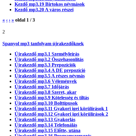
Kezdő mp3.19 Birtokos névmások
Kezdő mp3.20 A város részei
«
‹
›
»
oldal
1
/
3
2
Spanyol mp3 tanfolyam újrakezdőknek
Újrakezdő mp3.1 Személyleírás
Újrakezdő mp3.2 Összehasonlítás
Újrakezdő mp3.3 Prepozíciók
Újrakezdő mp3.4 A DE prepozíció
Újrakezdő mp3.5 A részes névmás
Újrakezdő mp3.6 Vélemények
Újrakezdő mp3.7 Időjárás
Újrakezdő mp3.8 Szeret, akar
Újrakezdő mp3.9 Kötelesség és tiltás
Újrakezdő mp3.10 Bolttípusok
Újrakezdő mp3.11 Gyakori igei körülírások 1
Újrakezdő mp3.12 Gyakori igei körülírások 2
Újrakezdő mp3.13 Gyakorlás
Újrakezdő mp3.14 Telefonálás
Újrakezdő mp3.15 Előtte, utána
Újrakezdő mp3.16 Programszervezés