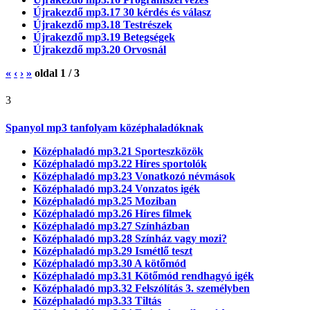
Újrakezdő mp3.17 30 kérdés és válasz
Újrakezdő mp3.18 Testrészek
Újrakezdő mp3.19 Betegségek
Újrakezdő mp3.20 Orvosnál
«
‹
›
»
oldal
1
/
3
3
Spanyol mp3 tanfolyam középhaladóknak
Középhaladó mp3.21 Sporteszközök
Középhaladó mp3.22 Híres sportolók
Középhaladó mp3.23 Vonatkozó névmások
Középhaladó mp3.24 Vonzatos igék
Középhaladó mp3.25 Moziban
Középhaladó mp3.26 Híres filmek
Középhaladó mp3.27 Színházban
Középhaladó mp3.28 Színház vagy mozi?
Középhaladó mp3.29 Ismétlő teszt
Középhaladó mp3.30 A kötőmód
Középhaladó mp3.31 Kötőmód rendhagyó igék
Középhaladó mp3.32 Felszólítás 3. személyben
Középhaladó mp3.33 Tiltás